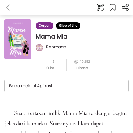
Cerpen
Slice of Life
Mama Mia
Rahmaaa
2
10,292
Suka
Dibaca
Baca melalui Aplikasi
Suara teriakan milik Mama Mia terdengar begitu
jelas dari kamarku. Suaranya bahkan dapat