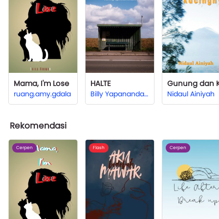
Mama, I'm Lose
HALTE
ruang.amy.gdala
Billy Yapananda Samudra
Nidaul Ainiyah
Rekomendasi
Cerpen
Flash
Cerpen