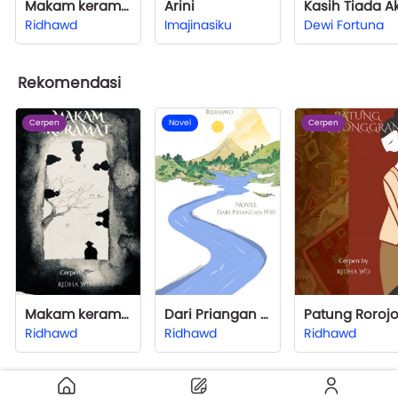
Makam keramat
Arini
Ridhawd
Imajinasiku
Dewi Fortuna
Rekomendasi
Cerpen
Novel
Cerpen
Makam keramat
Dari Priangan 1930
Ridhawd
Ridhawd
Ridhawd