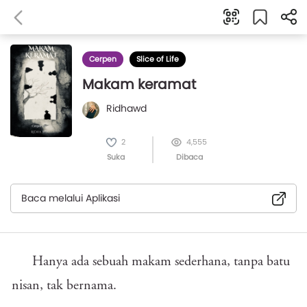
Cerpen
Slice of Life
Makam keramat
Ridhawd
2
4,555
Suka
Dibaca
Baca melalui Aplikasi
Hanya ada sebuah makam sederhana, tanpa batu
nisan, tak bernama.