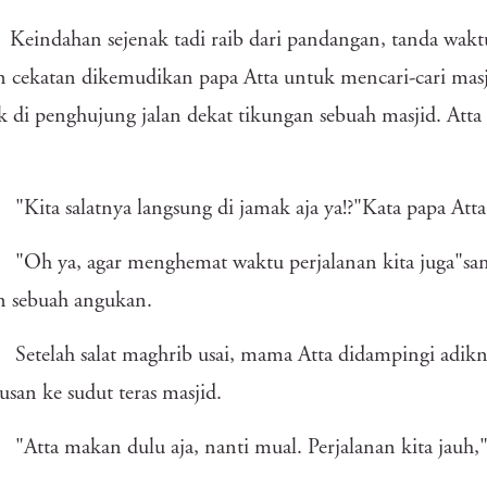
Keindahan sejenak tadi raib dari pandangan, tanda wak
 cekatan dikemudikan papa Atta untuk mencari-cari masj
 di penghujung jalan dekat tikungan sebuah masjid. Atta
"Kita salatnya langsung di jamak aja ya!?"Kata papa Atta
"Oh ya, agar menghemat waktu perjalanan kita juga"s
n sebuah angukan.
Setelah salat maghrib usai, mama Atta didampingi adi
san ke sudut teras masjid.
"Atta makan dulu aja, nanti mual. Perjalanan kita jauh,