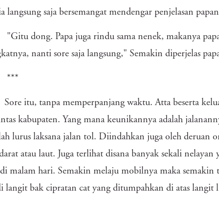
dia langsung saja bersemangat mendengar penjelasan papan
"Gitu dong. Papa juga rindu sama nenek, makanya pap
katnya, nanti sore saja langsung," Semakin diperjelas pap
***
Sore itu, tanpa memperpanjang waktu. Atta beserta kelua
lintas kabupaten. Yang mana keunikannya adalah jalanann
lah lurus laksana jalan tol. Diindahkan juga oleh deruan 
darat atau laut. Juga terlihat disana banyak sekali nelaya
 di malam hari. Semakin melaju mobilnya maka semakin t
di langit bak cipratan cat yang ditumpahkan di atas langit l