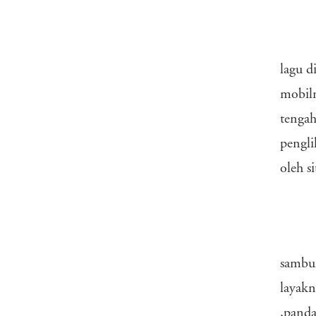
lagu 
mobiln
tengah
pengli
oleh s
sambu
layakn
,panda