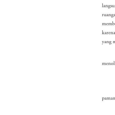
langsu
ruang
membek
karena
yang m
menole
paman