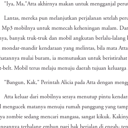
"Iya, Ma,"Atta akhirnya makan untuk mengganjal peru
Lantas, mereka pun melanjutkan perjalanan setelah peru
di Mp3 mobilnya untuk memecah keheningan malam. Dari
ya, banyak truk-truk dan mobil angkutan berlalu-lalang
 mondar-mandir kendaraan yang melintas, bila mata Atta 
hatannya mulai buram, ia memutuskan untuk beristirahat 
it-belt. Mobil terus melaju menuju daerah tujuan keluarga 
"Bangun, Kak," Perintah Alicia pada Atta dengan men
Atta keluar dari mobilnya seraya menutup pintu kendar
l mengucek matanya menuju rumah panggung yang tampa
ya zombie sedang mencari mangasa, sangat kikuk. Kakiny
ngannya terhalang embun pagi bak berjalan di engah- te