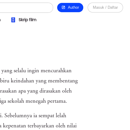
Author
Masuk / Daftar
n
Skrip film
m yang selalu ingin mencurahkan
it biru keindahan yang membentang
erasakan apa yang dirasakan oleh
 tiga sekolah menegah pertama.
i. Sebelumnya ia sempat lelah
a kepenatan terbayarkan oleh nilai