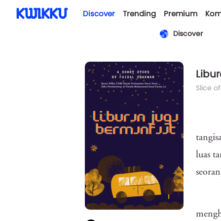
Discover
Trending
Premium
Kom
Discover
Libu
Slice of
tangis
luas t
seoran
mengha