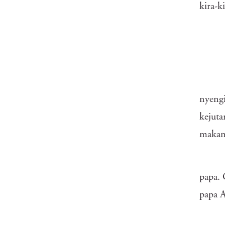
kira-k
nyengi
kejuta
makany
papa. 
papa A