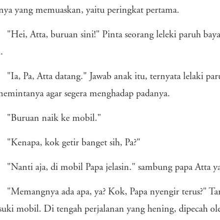
nya yang memuaskan, yaitu peringkat pertama.
"Hei, Atta, buruan sini!" Pinta seorang leleki paruh baya 
.
"Ia, Pa, Atta datang." Jawab anak itu, ternyata lelaki pa
memintanya agar segera menghadap padanya.
"Buruan naik ke mobil."
"Kenapa, kok getir banget sih, Pa?"
"Nanti aja, di mobil Papa jelasin." sambung papa Atta 
"Memangnya ada apa, ya? Kok, Papa nyengir terus?" Tan
ki mobil. Di tengah perjalanan yang hening, dipecah ol