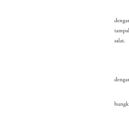
dengan
tampak
salat.
denga
bungku