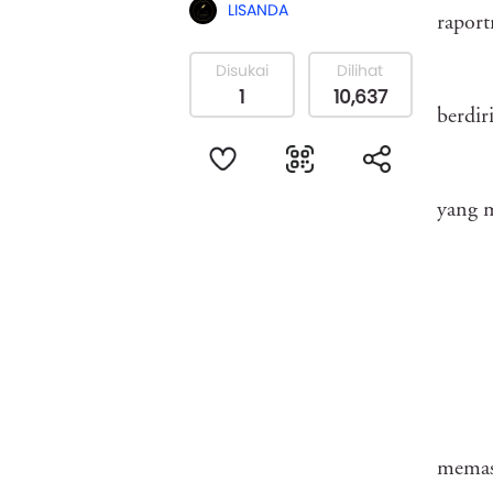
LISANDA
raport
Disukai
Dilihat
1
10,637
berdiri
yang 
memasu