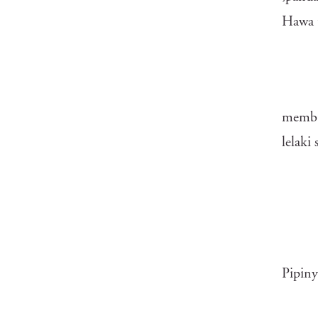
Hawa 
membun
lelaki
Pipiny