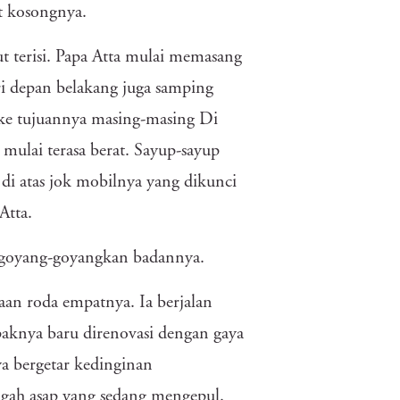
t kosongnya.
t terisi. Papa Atta mulai memasang
 depan belakang juga samping
 ke tujuannya masing-masing Di
mulai terasa berat. Sayup-sayup
di atas jok mobilnya yang dikunci
Atta.
ggoyang-goyangkan badannya.
aan roda empatnya. Ia berjalan
knya baru direnovasi dengan gaya
a bergetar kedinginan
ngah asap yang sedang mengepul.