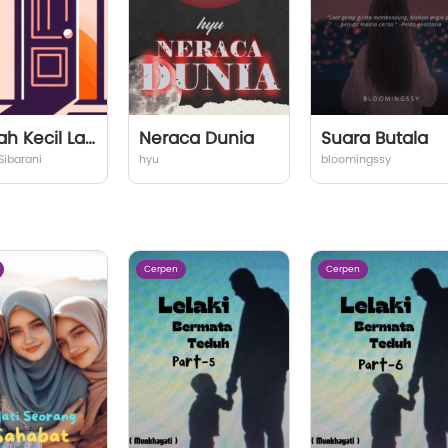
Rumah Kecil Laras
Neraca Dunia
Suara Butala
Sibarani
hyu
bloomingssy
Cerpen
Cerpen