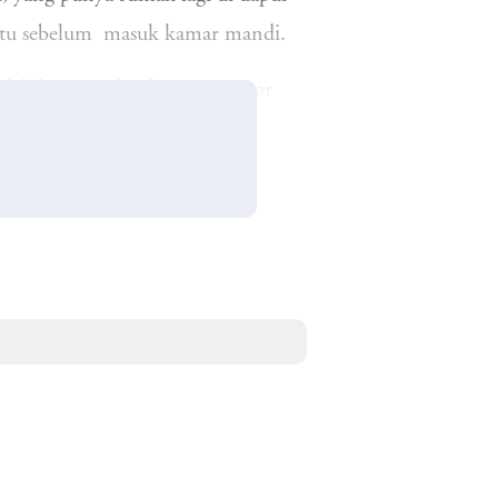
ntu sebelum masuk kamar mandi.
ebih tinggi dari biasanya. Agar
alau banyak yang gosong warung
n pembeli. Kami memang