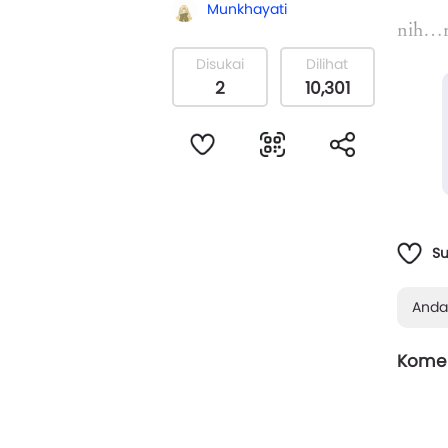
Munkhayati
nih…r
Disukai
Dilihat
2
10,301
peyek 
ngga 
mengg
S
Anda
Komen