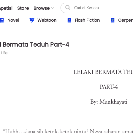
petisi
Store
Browse
Novel
Webtoon
Flash Fiction
Cerpe
ki Bermata Teduh Part-4
 Life
LELAKI BERMATA T
PART-4
By: Munkhayati
“Huhh…siapa sih ketok-ketok pintu? Ngga sabaran amat