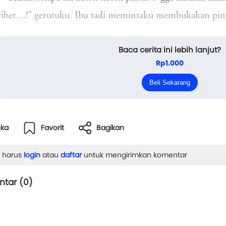
ibet…!” gerutuku. Ibu tadi memintaku membukakan pi
“Waalaikumsalam, ya sebentar,” jawabku dengan volume l
Baca cerita ini lebih lanjut?
ngga gosong kuangkat saja penggorengan dari tungku. K
Rp1.000
mau menerima barang kami karena hanya akan dikompli
Beli Sekarang
unakan tungku berbahan ba...
uka
Favorit
Bagikan
 harus
login
atau
daftar
untuk mengirimkan komentar
tar (
0
)