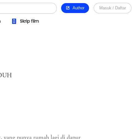
Author
Masuk / Daftar
n
Skrip film
EDUH
, yang punya rumah lagi di dapur