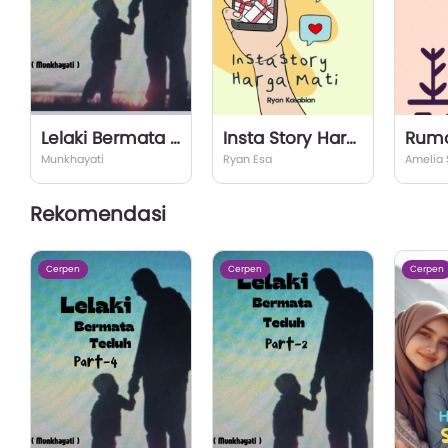
Lelaki Bermata Teduh Part-4
Insta Story Harga Mati
Munkhayati
Ryan Esa
Amelia 
Rekomendasi
Cerpen
Cerpen
Cerpen