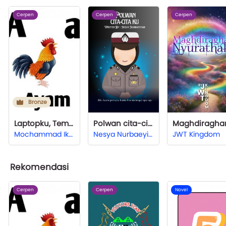
Cerpen
Cerpen
Cerpen
Bronze
Laptopku, Teman Kerjaku
Polwan cita-cita ku
Mochammad Ikhsan Maulana
Nesya Nurbaeyinah
JWT Kingdom
Rekomendasi
Cerpen
Cerpen
Novel