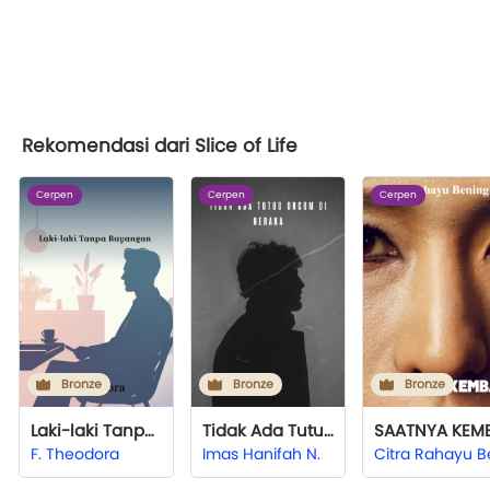
Rekomendasi dari Slice of Life
Cerpen
Cerpen
Cerpen
Bronze
Bronze
Bronze
Laki-laki Tanpa Bayangan
Tidak Ada Tutug Oncom di Neraka
F. Theodora
Imas Hanifah N.