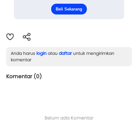
Gobloknya, putri malah berbicara sangat jujur
Beli Sekarang
pada laki-laki yang baru dia kenal lewa...
Anda harus
login
atau
daftar
untuk mengirimkan
komentar
Komentar (
0
)
Belum ada Komentar