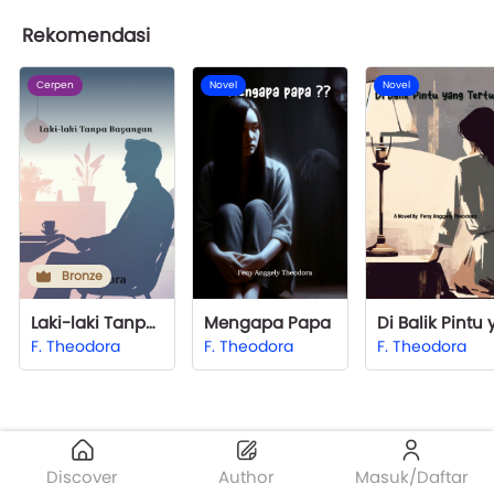
Rekomendasi
Cerpen
Novel
Novel
Bronze
Laki-laki Tanpa Bayangan
Mengapa Papa
F. Theodora
F. Theodora
F. Theodora
Discover
Author
Masuk/Daftar