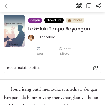
Cerpen
Slice of Life
Bronze
Laki-laki Tanpa Bayangan
F. Theodora
1
5,678
Suka
Dibaca
Baca melalui Aplikasi
Iseng-iseng putri membuka sosmednya, dengan
harapan ada hiburan yang menyenangkan ya, bosan,