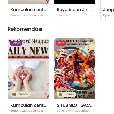
Kumpulan cerita inspiratif
Royadi dan Jin Ifrit dari dalam Kendi
Banana with Cucumber
Ryan Esa
Ryan Es
Rekomendasi
Cerpen
Flash
Bronze
Bronze
Kumpulan cerita inspiratif
SITUS SLOT GACOR RESMI DAN TERPERCAYA SAAT INI
Banana with Cucumber
Banana with Cucumber