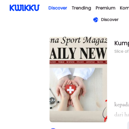
Discover
Trending
Premium
Kom
Discover
Kumpu
Slice of
kepada
dari h