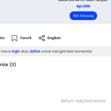
Rp1.000
Pria OL tersebut sangat tergerak hatinya saat melihat 
Beli Sekarang
memiliki biaya untuk membayar biaya ru...
uka
Favorit
Bagikan
 harus
login
atau
daftar
untuk mengirimkan komentar
tar (
0
)
Belum ada Komentar