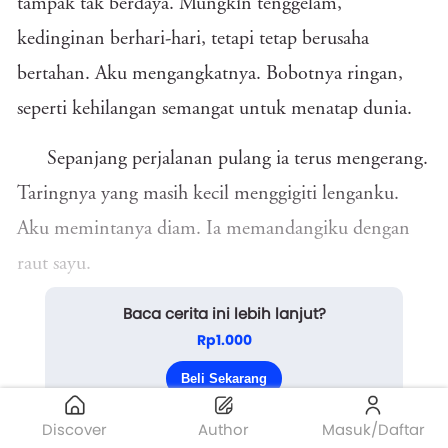
tampak tak berdaya. Mungkin tenggelam,
kedinginan berhari-hari, tetapi tetap berusaha
bertahan. Aku mengangkatnya. Bobotnya ringan,
seperti kehilangan semangat untuk menatap dunia.
Sepanjang perjalanan pulang ia terus mengerang.
Taringnya yang masih kecil menggigiti lenganku.
Aku memintanya diam. Ia memandangiku dengan
raut sayu.
Baca cerita ini lebih lanjut?
“Kalau ibuku sampai tahu aku membawamu,
Rp1.000
kamu akan telantar lagi,” ucapku, memohon.
Beli Sekarang
Ia tak mendengar, d...
Discover
Author
Masuk/Daftar