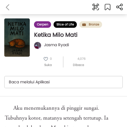
Cerpen
Slice of Life
Bronze
Ketika Milo Mati
Jasma Ryadi
0
4,076
Suka
Dibaca
Baca melalui Aplikasi
Aku menemukannya di pinggir sungai.
Tubuhnya kotor, matanya setengah tertutup. Ia