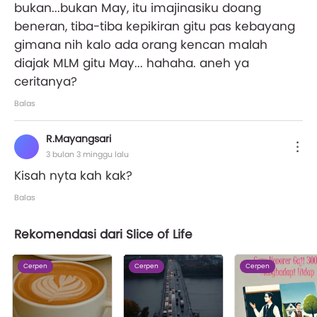
bukan...bukan May, itu imajinasiku doang
beneran, tiba-tiba kepikiran gitu pas kebayang
gimana nih kalo ada orang kencan malah
diajak MLM gitu May... hahaha. aneh ya
ceritanya?
Balas
R.Mayangsari
3 bulan 3 minggu lalu
Kisah nyta kah kak?
Balas
Rekomendasi dari Slice of Life
Cerpen
Cerpen
Cerpen