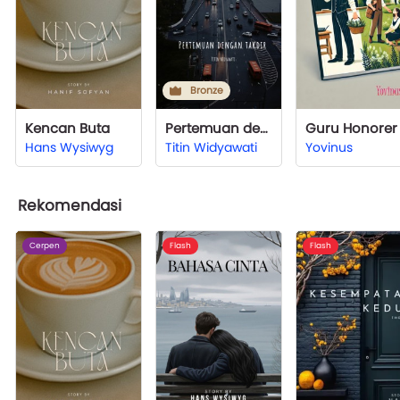
Bronze
Kencan Buta
Pertemuan dengan Takdir
Hans Wysiwyg
Titin Widyawati
Yovinus
Rekomendasi
Cerpen
Flash
Flash