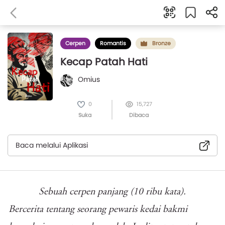
Cerpen
Romantis
Bronze
Kecap Patah Hati
Omius
0
15,727
Suka
Dibaca
Baca melalui Aplikasi
Sebuah cerpen panjang (10 ribu kata).
Bercerita tentang seorang pewaris kedai bakmi