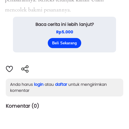
penasarannya. Refleks telunjuk kanan Ulani
mencolek bakmi pesanannya.
Baca cerita ini lebih lanjut?
Biasa-biasa saja
. Penilaian Ulani saat
Rp5.000
lidahnya menjilat telunjuknya.
Beli Sekarang
Ya, Ulani merasa tak ada yang istimewa d...
Anda harus
login
atau
daftar
untuk mengirimkan
komentar
Komentar (
0
)