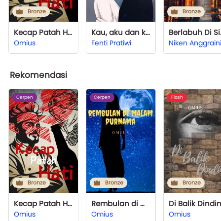
Bronze
Bronze
Kecap Patah Hati
Kau, aku dan kita
Berl
Omius
Fenti Pratiwi
Niken Anggrain
Rekomendasi
Cerpen
Cerpen
Flash
Bronze
Bronze
Bronze
Kecap Patah Hati
Rembulan di Malam Purnama
Di Balik Dindi
Omius
Omius
Omius