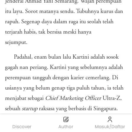
Jenderal Ahmad Yani Semarang. Wajah perempuan
itu layu. Sorot matanya sendu. Tubuhnya kurus dan
rapuh. Segenap daya dalam raga itu seolah telah
terjarah habis, tak bersisa meski hanya
sejumput.
Padahal, enam bulan lalu Kartini adalah sosok
gagah nan periang. Kartini yang sebelumnya adalah
perempuan tangguh dengan karier cemerlang. Di
usianya yang belum genap tiga puluh tahun, ia telah
menjabat sebagai
Chief
Marketing
Officer
Ultra-Z,
sebuah
startup
raksasa yang berbasis di Singapura.
Prestasinya yang mentereng itu membuatnya
Discover
Author
Masuk/Daftar
digadang-gadang bakal direkrut oleh kantor istana