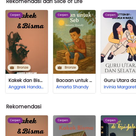
Rekomendasi dari Slice of Life
Cerpen
Cerpen
Cerpen
Bronze
Bronze
Kakek dan Bisma
Bacaan untuk Seb
Anggrek Handayani
Amarta Shandy
Rekomendasi
Cerpen
Cerpen
Cerpen