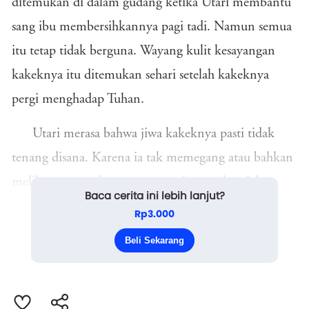
ditemukan di dalam gudang ketika Utari membantu
sang ibu membersihkannya pagi tadi. Namun semua
itu tetap tidak berguna. Wayang kulit kesayangan
kakeknya itu ditemukan sehari setelah kakeknya
pergi menghadap Tuhan.
Utari merasa bahwa jiwa kakeknya pasti tidak
tenang disana. Karena ia tak memegang atau bahkan
melihat wayang kesayangannya itu saat hendak
Baca cerita ini lebih lanjut?
menutup matanya untuk selama-lamanya. Utari
Rp3.000
sengaja tidak memberitahu ibunya bahwa ia telah
Beli Sekarang
menemukan wayang Resi Bisma itu. Seba...