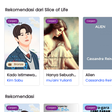
Rekomendasi dari Slice of Life
Cerpen
Cerpen
Cerpen
Bronze
Kado Istimewa dari Hyung
Hanya Sebuah Lilin di Hidup Orang Lain
Alien
Kim Sabu
mu'aini Yulianti
Cassandra Rei
Rekomendasi
Cerpen
Cerpen
Cerpen