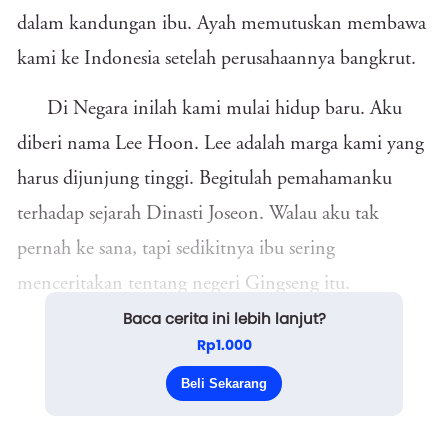
dalam kandungan ibu. Ayah memutuskan membawa
kami ke Indonesia setelah perusahaannya bangkrut.
Di Negara inilah kami mulai hidup baru. Aku
diberi nama Lee Hoon. Lee adalah marga kami yang
harus dijunjung tinggi. Begitulah pemahamanku
terhadap sejarah Dinasti Joseon. Walau aku tak
pernah ke sana, tapi sedikitnya ibu sering
menceritakan tentang negeri Gingseng itu.
Baca cerita ini lebih lanjut?
Lee Joon memang ganteng. Tubuhnya ideal,
Rp1.000
murah senyum, dan yang pasti digemari banyak
Beli Sekarang
wanita....