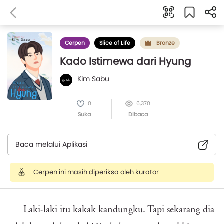
Cerpen
Slice of Life
Bronze
Kado Istimewa dari Hyung
Kim Sabu
0
6,370
Suka
Dibaca
Baca melalui Aplikasi
Cerpen ini masih diperiksa oleh kurator
Laki-laki itu kakak kandungku. Tapi sekarang dia