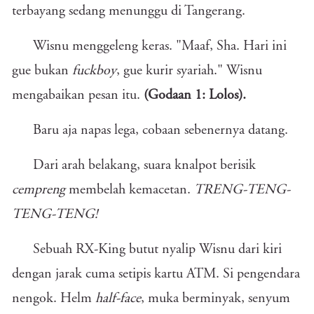
terbayang sedang menunggu di Tangerang.
Wisnu menggeleng keras. "Maaf, Sha. Hari ini
gue bukan
fuckboy
, gue kurir syariah." Wisnu
mengabaikan pesan itu.
(Godaan 1: Lolos).
Baru aja napas lega, cobaan sebenernya datang.
Dari arah belakang, suara knalpot berisik
cempreng
membelah kemacetan.
TRENG-TENG-
TENG-TENG!
Sebuah RX-King butut nyalip Wisnu dari kiri
dengan jarak cuma setipis kartu ATM. Si pengendara
nengok. Helm
half-face
, muka berminyak, senyum