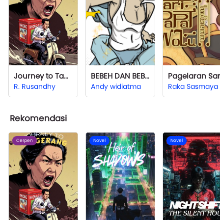
Journey to Tangerang
BEBEH DAN BEBIH (Lika-liku laki bini)
R. Rusandhy
Andy widiatma
Raka Sasmaya
Rekomendasi
Cerpen
Novel
Novel