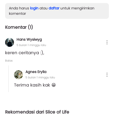
Anda harus
login
atau
daftar
untuk mengirimkan
komentar
Komentar (
1
)
Hans Wysiwyg
5 bulan 1 minggu lalu
keren ceritanya :),
Balas
Agnes Erylia
5 bulan 1 minggu lalu
Terima kasih kak 😁
Rekomendasi dari Slice of Life