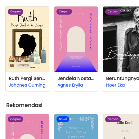
Cerpen
Cerpen
Cerpen
Bronze
Ruth Pergi Sendiri ke Surga
Jendela Nostalgia
Beruntungny
Johanes Gurning
Agnes Erylia
Noer Eka
Rekomendasi
Cerpen
Novel
Cerpen