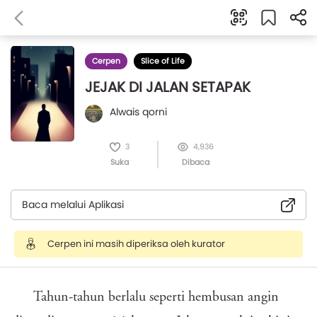
Cerpen
Slice of Life
JEJAK DI JALAN SETAPAK
Alwais qorni
3
4,936
Suka
Dibaca
Baca melalui Aplikasi
Cerpen ini masih diperiksa oleh kurator
Tahun-tahun berlalu seperti hembusan angin