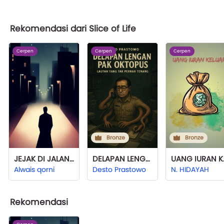
Rekomendasi dari Slice of Life
Cerpen
Cerpen
Cerpen
Bronze
Bronze
JEJAK DI JALAN SETAPAK
DELAPAN LENGAN PAK OKTOPUS
UANG
Alwais qorni
Desto Prastowo
N. HIDAYAH
Rekomendasi