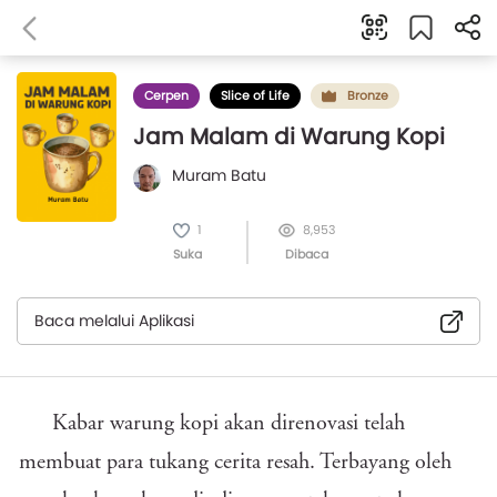
Cerpen
Slice of Life
Bronze
Jam Malam di Warung Kopi
Muram Batu
1
8,953
Suka
Dibaca
Baca melalui Aplikasi
Kabar warung kopi akan direnovasi telah
membuat para tukang cerita resah. Terbayang oleh