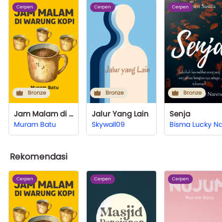
Cerpen
Cerpen
Cerpen
Bronze
Bronze
Bronze
Jam Malam di Warung Kopi
Jalur Yang Lain
Senja
Muram Batu
Skywall09
Rekomendasi
Cerpen
Cerpen
Cerpen