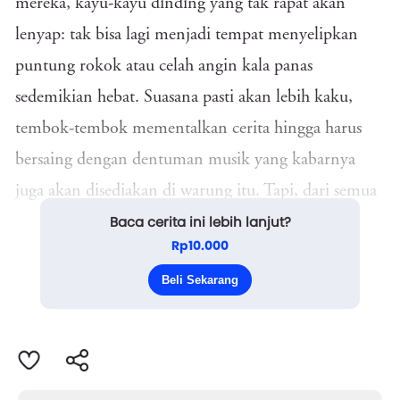
mereka, kayu-kayu dinding yang tak rapat akan
lenyap: tak bisa lagi menjadi tempat menyelipkan
puntung rokok atau celah angin kala panas
sedemikian hebat. Suasana pasti akan lebih kaku,
tembok-tembok mementalkan cerita hingga harus
bersaing dengan dentuman musik yang kabarnya
juga akan disediakan di warung itu. Tapi, dari semua
Baca cerita ini lebih lanjut?
keresahan tersebut, ada satu hal yang membuat
Rp10.000
mereka bergidik yakni, jam malam!
Beli Sekarang
“Kurasa ...,” bunyi suara seora...