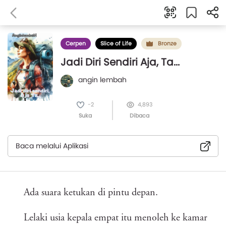
Cerpen
Slice of Life
Bronze
Jadi Diri Sendiri Aja, Ta...
angin lembah
-2
4,893
Suka
Dibaca
Baca melalui Aplikasi
Ada suara ketukan di pintu depan.
Lelaki usia kepala empat itu menoleh ke kamar