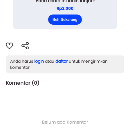
Baca cerita ini lebih lanjut?
Gadis remaja itu menekan handle pintu
Rp2.000
kebawah dan mendorongnya kedalam. Melepas
Beli Sekarang
sepat...
Anda harus
login
atau
daftar
untuk mengirimkan
komentar
Komentar (
0
)
Belum ada Komentar