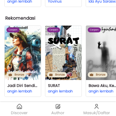
angin lembah
Yovinus
Ida 
Rekomendasi
Cerpen
Cerpen
Cerpen
Bronze
Bronze
Bronze
Jadi Diri Sendiri Aja, Ta...
SURAT
Bawa Aku, Kemana Kau Pe
angin lembah
angin lembah
angin lembah
Discover
Author
Masuk/Daftar