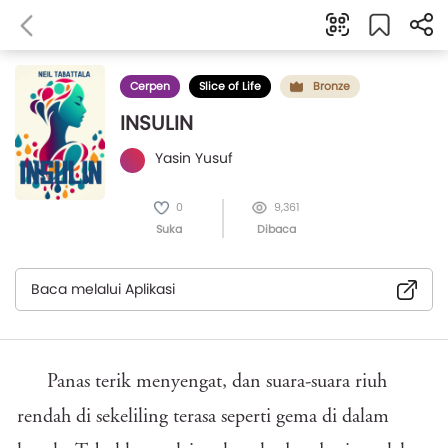
Cerpen
Slice of Life
Bronze
INSULIN
Yasin Yusuf
0
9,361
Suka
Dibaca
Baca melalui Aplikasi
Panas terik menyengat, dan suara-suara riuh
rendah di sekeliling terasa seperti gema di dalam