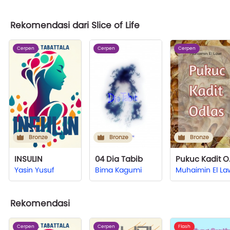
Rekomendasi dari Slice of Life
Cerpen
Cerpen
Cerpen
Bronze
Bronze
Bronze
INSULIN
04 Dia Tabib
Puk
Yasin Yusuf
Bima Kagumi
Muhaimin El La
Rekomendasi
Cerpen
Cerpen
Flash