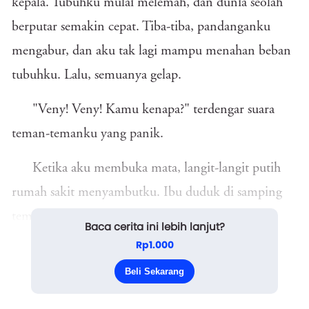
kepala. Tubuhku mulai melemah, dan dunia seolah
berputar semakin cepat. Tiba-tiba, pandanganku
mengabur, dan aku tak lagi mampu menahan beban
tubuhku. Lalu, semuanya gelap.
"Veny! Veny! Kamu kenapa?" terdengar suara
teman-temanku yang panik.
Ketika aku membuka mata, langit-langit putih
rumah sakit menyambutku. Ibu duduk di samping
tempat tidurku, wajahnya penuh kekhawatiran.
Baca cerita ini lebih lanjut?
Rp1.000
"Ibu... apa yang terjadi?" tanyaku lemah.
Beli Sekarang
"Kamu pingsan di seko...