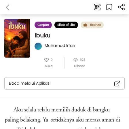
Cerpen
Slice of Life
Bronze
Ibuku
Muhamad Irfan
0
628
Suka
Dibaca
Baca melalui Aplikasi
Aku selalu selalu memilih duduk di bangku
paling belakang. Ya, setidaknya aku merasa aman di