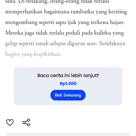
sana. Di belakang, orang-orang tidak terlalu
memperhatikan bagaimana rambutku yang keriting
mengembang seperti sapu ijuk yang terkena hujan.
Mereka juga tidak terlalu peduli pada kulitku yang
gelap seperti tanah selepas diguyur sore. Setidaknya
begitu yang kupikirkan.
Sungguh hari yang panas. Kipas angin di langit-
Baca cerita ini lebih lanjut?
langit hanya, mengaduk udara tanpa benar-benar
Rp1.000
mengusir gerah. Di depan kelas, Pak Tono sedang
Beli Sekarang
men...