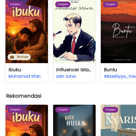
Cerpen
Cerpen
Cerpen
Bronze
Ibuku
Influencer Istana
Buntu
Muhamad Irfan
zain zuha
Albadriyya_ha
Rekomendasi
Cerpen
Cerpen
Cerpen