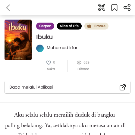
Cerpen
Slice of Life
Bronze
Ibuku
Muhamad Irfan
0
629
Suka
Dibaca
Baca melalui Aplikasi
Aku selalu selalu memilih duduk di bangku
paling belakang. Ya, setidaknya aku merasa aman di