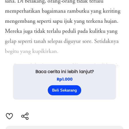
sana. Di belakang, orang-orang tidak terlalu
memperhatikan bagaimana rambutku yang keriting
mengembang seperti sapu ijuk yang terkena hujan.
Mereka juga tidak terlalu peduli pada kulitku yang
gelap seperti tanah selepas diguyur sore. Setidaknya
begitu yang kupikirkan.
Sungguh hari yang panas. Kipas angin di langit-
Baca cerita ini lebih lanjut?
langit hanya, mengaduk udara tanpa benar-benar
Rp1.000
mengusir gerah. Di depan kelas, Pak Tono sedang
Beli Sekarang
men...