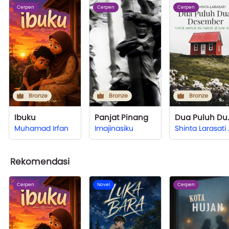
Cerpen
Cerpen
Cerpen
Bronze
Bronze
Bronze
Ibuku
Panjat Pinang
Dua Pul
Muhamad Irfan
Imajinasiku
Shinta
Rekomendasi
Cerpen
Novel
Cerpen