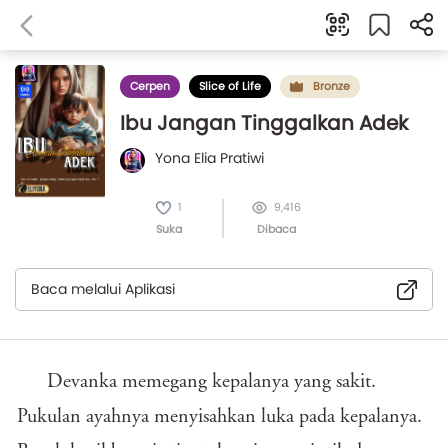
Cerpen
Slice of Life
Bronze
Ibu Jangan Tinggalkan Adek
Yona Elia Pratiwi
1
9,416
Suka
Dibaca
Baca melalui Aplikasi
Devanka memegang kepalanya yang sakit.
Pukulan ayahnya menyisahkan luka pada kepalanya.