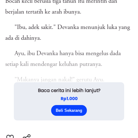
Bocah kecil berusia tiga tahun itu merintih dan
berjalan tertatih ke arah ibunya.
"Ibu, adek sakit." Devanka menunjuk luka yang
ada di dahinya.
Ayu, ibu Devanka hanya bisa mengelus dada
setiap kali mendengar keluhan putranya.
"Makanya jangan nakal!" gerutu Ayu.
Baca cerita ini lebih lanjut?
"Sekarang hadap tembok!" perintah Ayu
Rp1.000
langsung diturut bocah lelaki berusia tiga tahun itu.
Beli Sekarang
Saat Devanka menghadap tembok, A...