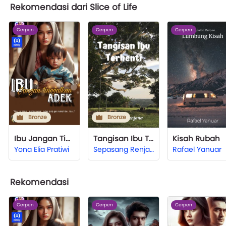
Rekomendasi dari Slice of Life
Cerpen
Cerpen
Cerpen
Bronze
Bronze
Ibu Jangan Tinggalkan Adek
Tangisan Ibu Terhenti
Kisah Rubah
Yona Elia Pratiwi
Sepasang Renjana
Rafael Yanuar
Rekomendasi
Cerpen
Cerpen
Cerpen