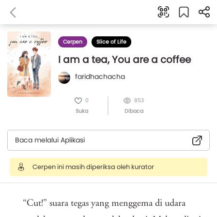
Cerpen
Slice of Life
I am a tea, You are a coffee
faridhachacha
0
853
Suka
Dibaca
Baca melalui Aplikasi
Cerpen ini masih diperiksa oleh kurator
“Cut!” suara tegas yang menggema di udara