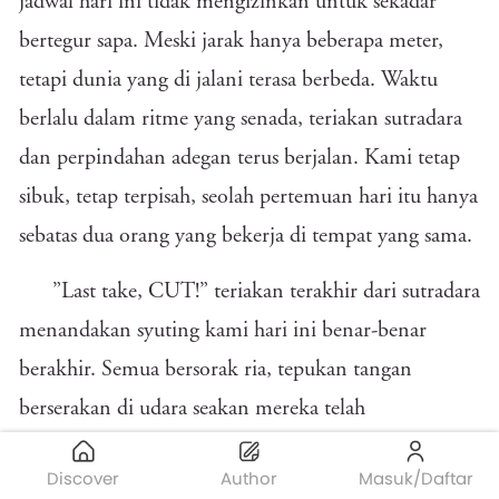
jadwal hari ini tidak mengizinkan untuk sekadar
bertegur sapa. Meski jarak hanya beberapa meter,
tetapi dunia yang di jalani terasa berbeda. Waktu
berlalu dalam ritme yang senada, teriakan sutradara
dan perpindahan adegan terus berjalan. Kami tetap
sibuk, tetap terpisah, seolah pertemuan hari itu hanya
sebatas dua orang yang bekerja di tempat yang sama.
”Last take, CUT!” teriakan terakhir dari sutradara
menandakan syuting kami hari ini benar-benar
berakhir. Semua bersorak ria, tepukan tangan
berserakan di udara seakan mereka telah
menyelesaikan sebuah ujian masuk universitas. Rasa
Discover
Author
Masuk/Daftar
senang juga tak luput terukir dari wajahku.