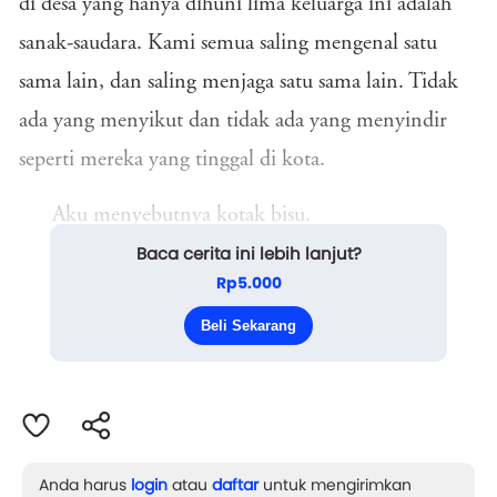
di desa yang hanya dihuni lima keluarga ini adalah
sanak-saudara. Kami semua saling mengenal satu
sama lain, dan saling menjaga satu sama lain. Tidak
ada yang menyikut dan tidak ada yang menyindir
seperti mereka yang tinggal di kota.
Aku menyebutnya kotak bisu.
Baca cerita ini lebih lanjut?
Sejak kecil hingga usiaku menginjak tiga belas,
Rp5.000
kami tinggal dengan hening, senyap; tanpa suara
Beli Sekarang
sama sekali. Bahkan bicara s...
Anda harus
login
atau
daftar
untuk mengirimkan