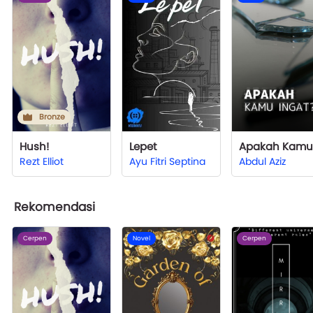
Bronze
Hush!
Lepet
Rezt Elliot
Ayu Fitri Septina
Abdul Aziz
Rekomendasi
Cerpen
Novel
Cerpen