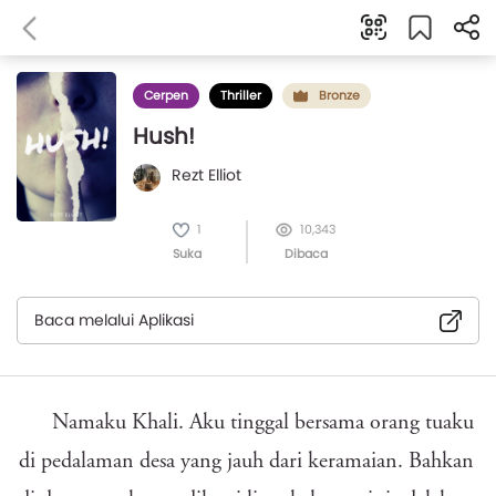
Cerpen
Thriller
Bronze
Hush!
Rezt Elliot
1
10,343
Suka
Dibaca
Baca melalui Aplikasi
Namaku Khali. Aku tinggal bersama orang tuaku
di pedalaman desa yang jauh dari keramaian. Bahkan