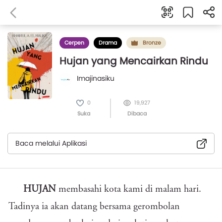
Cerpen
Drama
Bronze
Hujan yang Mencairkan Rindu
Imajinasiku
0
19,927
Suka
Dibaca
Baca melalui Aplikasi
HUJAN
membasahi kota kami di malam hari.
Tadinya ia akan datang bersama gerombolan