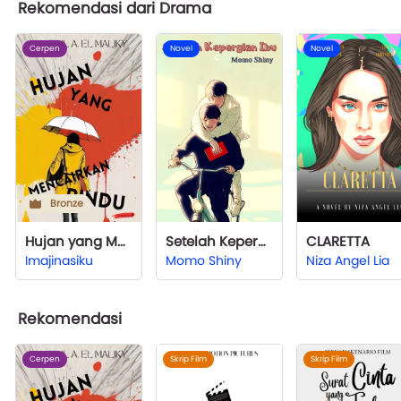
Rekomendasi dari Drama
Cerpen
Novel
Novel
Bronze
Hujan yang Mencairkan Rindu
Setelah Kepergian Ibu
CLARETTA
Imajinasiku
Momo Shiny
Niza Angel Lia
Rekomendasi
Cerpen
Skrip Film
Skrip Film