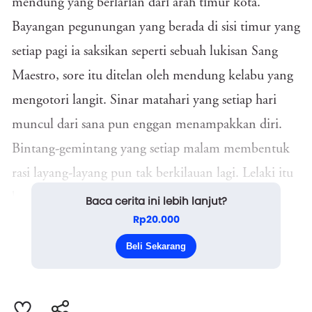
mendung yang berlarian dari arah timur kota.
Bayangan pegunungan yang berada di sisi timur yang
setiap pagi ia saksikan seperti sebuah lukisan Sang
Maestro, sore itu ditelan oleh mendung kelabu yang
mengotori langit. Sinar matahari yang setiap hari
muncul dari sana pun enggan menampakkan diri.
Bintang-gemintang yang setiap malam membentuk
rasi layang-layang pun tak berkilauan lagi. Lelaki itu
baru saja pulang dari kantornya yang berada di
Baca cerita ini lebih lanjut?
Rp20.000
pinggiran kota. Sudah setahun ini ia diterima kerja
sebagai kurator sastra di sebuah penerbitan buku
Beli Sekarang
mayor yang sudah sepuluh tahun menerbitka...