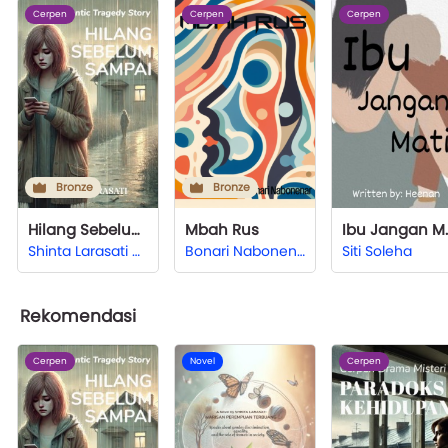
Cerpen
Cerpen
Cerpen
Bronze
Bronze
Hilang Sebelum Sampai
Mbah Rus
Ibu J
Shinta Larasati Hardjono
Bonari Nabonenar
Siti Soleha
Rekomendasi
Cerpen
Novel
Cerpen