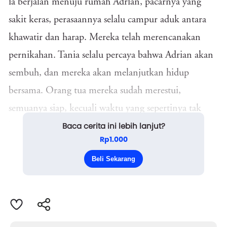
ia berjalan menuju rumah Adrian, pacarnya yang
sakit keras, perasaannya selalu campur aduk antara
khawatir dan harap. Mereka telah merencanakan
pernikahan. Tania selalu percaya bahwa Adrian akan
sembuh, dan mereka akan melanjutkan hidup
bersama. Orang tua mereka sudah merestui,
semuanya siap, kecuali waktu yang sepertinya tak
Baca cerita ini lebih lanjut?
berpihak.
Rp1.000
Tania melangkah pelan sambil merapatkan
Beli Sekarang
jaketnya. Sejak seminggu yang lalu, Ad...