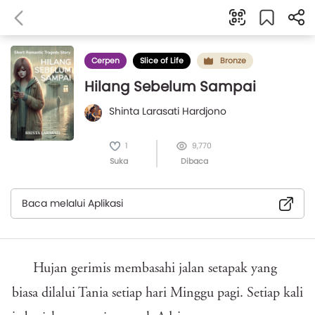
Cerpen
Slice of Life
Bronze
Hilang Sebelum Sampai
Shinta Larasati Hardjono
1
9,770
Suka
Dibaca
Baca melalui Aplikasi
Hujan gerimis membasahi jalan setapak yang
biasa dilalui Tania setiap hari Minggu pagi. Setiap kali