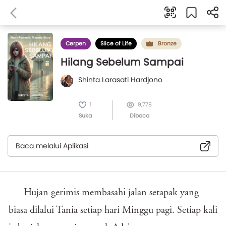
Cerpen
Slice of Life
Bronze
Hilang Sebelum Sampai
Shinta Larasati Hardjono
1
9,778
Suka
Dibaca
Baca melalui Aplikasi
Hujan gerimis membasahi jalan setapak yang
biasa dilalui Tania setiap hari Minggu pagi. Setiap kali