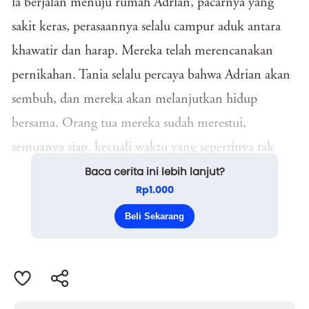
ia berjalan menuju rumah Adrian, pacarnya yang
sakit keras, perasaannya selalu campur aduk antara
khawatir dan harap. Mereka telah merencanakan
pernikahan. Tania selalu percaya bahwa Adrian akan
sembuh, dan mereka akan melanjutkan hidup
bersama. Orang tua mereka sudah merestui,
semuanya siap, kecuali waktu yang sepertinya tak
Baca cerita ini lebih lanjut?
berpihak.
Rp1.000
Tania melangkah pelan sambil merapatkan
Beli Sekarang
jaketnya. Sejak seminggu yang lalu, Ad...