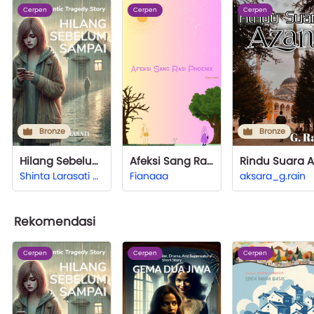
Cerpen
Cerpen
Cerpen
Bronze
Bronze
Hilang Sebelum Sampai
Afeksi Sang Rasi Phoenix
Shinta Larasati Hardjono
Fianaaa
aksara_g.rain
Rekomendasi
Cerpen
Cerpen
Cerpen