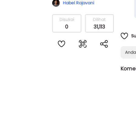
Habel Rajavani
menye
Disukai
Dilihat
0
31,113
S
Anda
Komen