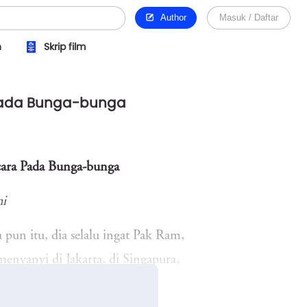
Author
Masuk / Daftar
n
Skrip film
 Pada Bunga-bunga
cara Pada Bunga-bunga
i
pun itu, dia selalu ingat Pak Ram,
menyanyi di Jakarta, di Singapura,
mana…