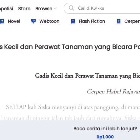
petisi
Store
Browse
Novel
Webtoon
Flash Fiction
Cerpe
s Kecil dan Perawat Tanaman yang Bicara
Gadis Kecil dan Perawat Tanaman yang Bi
Cerpen Habel Rajavan
SETIAP kali Siska menyanyi di atas panggung, di mana 
l tanaman di pinggir jalan tak jauh dari rumahnya. Siska 
Baca cerita ini lebih lanjut?
la Lumpur, di London, di Paris, di New York, di man-
Rp1.000