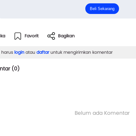
Dulu, setiap kali pulang ke rumah lamanya itu untuk me
Beli Sekarang
mpatkan diri untuk juga menemui Pak Ram...
uka
Favorit
Bagikan
 harus
login
atau
daftar
untuk mengirimkan komentar
tar (
0
)
Belum ada Komentar