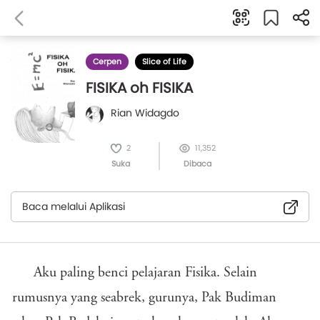
Cerpen
Slice of Life
FISIKA oh FISIKA
Rian Widagdo
2
11,352
Suka
Dibaca
Baca melalui Aplikasi
Aku paling benci pelajaran Fisika. Selain
rumusnya yang seabrek, gurunya, Pak Budiman