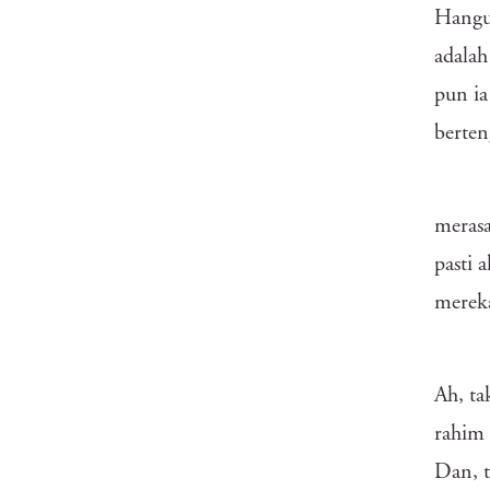
Hangus
adalah
pun ia
berten
merasa
pasti 
merek
Ah, ta
rahim 
Dan, t