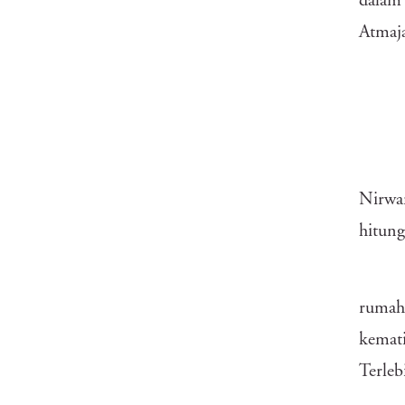
dalam
Atmaj
Nirwa
hitung
rumah 
kemati
Terleb