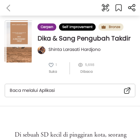
Cerpen
Self Improvement
Bronze
Dika & Sang Pengubah Takdir
Shinta Larasati Hardjono
1
5,698
Suka
Dibaca
Baca melalui Aplikasi
Di sebuah SD kecil di pinggiran kota, seorang