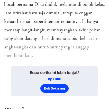
bocah bernama Dika duduk melamun di pojok kelas.
Jam istirahat baru saja dimulai, tetapi ia enggan
keluar bermain seperti teman-temannya. Ia hanya
menatap langit-langit, membayangkan akhir pekan
yang akan datang—hari di mana ia bisa bebas dari
angka-angka dan huruf-huruf yang ia anggap
membosankan.
Dika adalah murid yang biasa saja hingga kelas 4
Baca cerita ini lebih lanjut?
SD. Nilai rapornya lebih sering dihiasi angka 6, dan
Rp1.000
ia tidak pernah ambil pusing soal peringkat. Tidak
Beli Sekarang
seperti kakaknya, yang selalu menj...