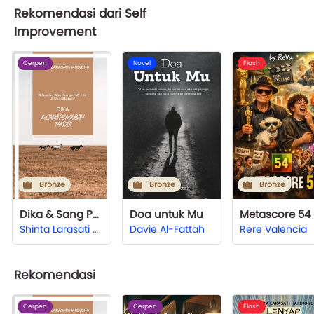
Rekomendasi dari Self
Improvement
Cerpen
Novel
Flash
Bronze
Bronze
Bronze
Dika & Sang Pengubah Takdir
Doa untuk Mu
Metascore 54
Shinta Larasati Hardjono
Davie Al-Fattah
Rere Valencia
Rekomendasi
Cerpen
Cerpen
Flash