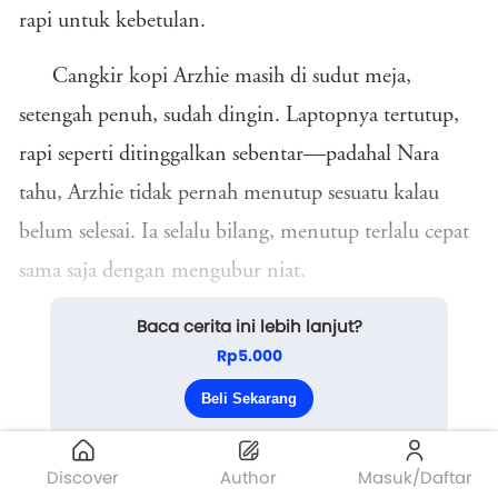
rapi untuk kebetulan.
Cangkir kopi Arzhie masih di sudut meja,
setengah penuh, sudah dingin. Laptopnya tertutup,
rapi seperti ditinggalkan sebentar—padahal Nara
tahu, Arzhie tidak pernah menutup sesuatu kalau
belum selesai. Ia selalu bilang, menutup terlalu cepat
sama saja dengan mengubur niat.
Baca cerita ini lebih lanjut?
Nara berdiri di balik meja bar. Tangannya
Rp5.000
mengotak atik gunting.
Beli Sekarang
Tidak ada panik. Belum. Yang datang l...
Discover
Author
Masuk/Daftar