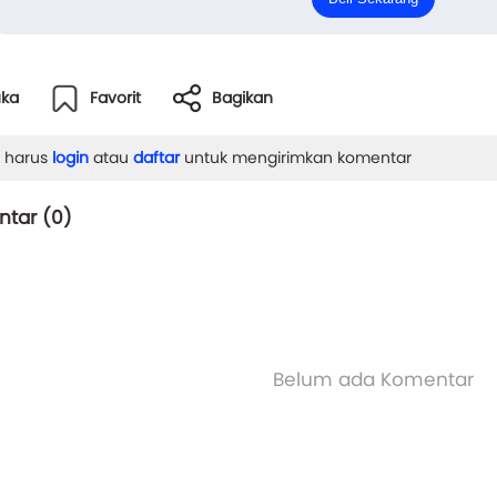
lam...
uka
Favorit
Bagikan
 harus
login
atau
daftar
untuk mengirimkan komentar
tar (
0
)
Belum ada Komentar