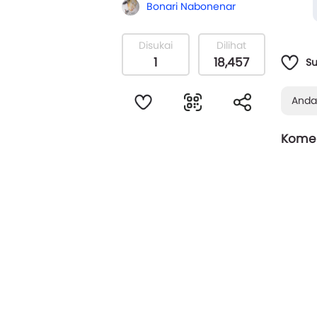
Bonari Nabonenar
tengge
Disukai
Dilihat
1
18,457
S
Anda
Komen