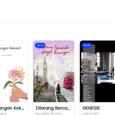
Novel
Novel
Kunjungan Kekasih
Dilarang Bercanda dengan Kenangan
GENESIS
gaara
Republika Penerbit
syarahnafa