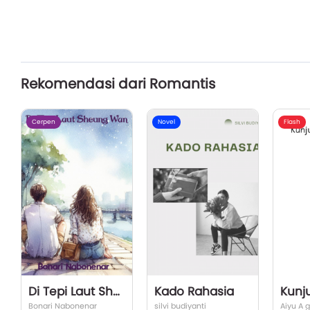
Rekomendasi dari Romantis
Cerpen
Novel
Flash
Di Tepi Laut Sheung Wan
Kado Rahasia
Bonari Nabonenar
silvi budiyanti
Aiyu A 