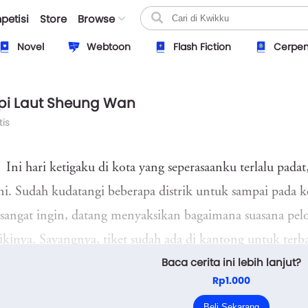
petisi
Store
Browse
Novel
Webtoon
Flash Fiction
Cerpe
epi Laut Sheung Wan
is
Ini hari ketigaku di kota yang seperasaanku terlalu padat,
ni. Sudah kudatangi beberapa distrik untuk sampai pada 
 sangat ingin, datang menyaksikan bagaimana suasana pelos
kinya. Sayangnya, tiket sudah ada di kantong untuk terba
Baca cerita ini lebih lanjut?
.
Rp1.000
Kupandangi wajah Laut Sheung Wan, laut yang besi dan
Beli Sekarang