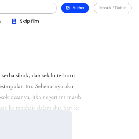
Author
Masuk / Daftar
n
Skrip film
 serba sibuk, dan selalu terburu-
kesimpulan itu. Sebenarnya aku
ok desanya, jika negeri ini masih
ng ke tanahair dalam dua hari ke
 batu pun seakan enggan