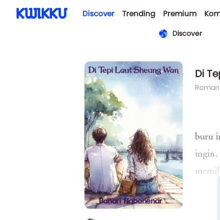
Discover
Trending
Premium
Kom
Discover
Di T
Romant
buru i
ingin,
memili
depan