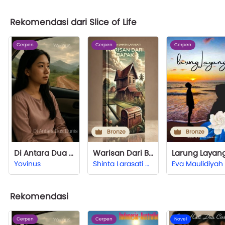
Rekomendasi dari Slice of Life
Cerpen
Cerpen
Cerpen
Bronze
Bronze
Di Antara Dua Dunia
Warisan Dari Bapak
Larung Layan
Yovinus
Shinta Larasati Hardjono
Rekomendasi
Cerpen
Cerpen
Novel