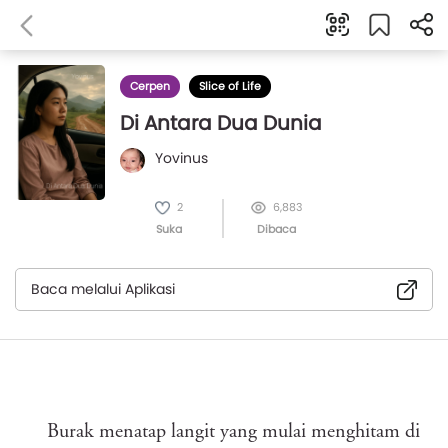
Cerpen
Slice of Life
Di Antara Dua Dunia
Yovinus
2
6,883
Suka
Dibaca
Baca melalui Aplikasi
Burak menatap langit yang mulai menghitam di