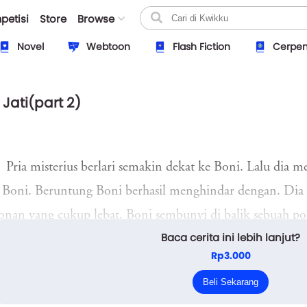
petisi
Store
Browse
Novel
Webtoon
Flash Fiction
Cerpe
Jati(part 2)
Pria misterius berlari semakin dekat ke Boni. Lalu dia
 Boni. Beruntung Boni berhasil menghindar dengan. Dia
nan yang cukup lebat. Boni sembunyi di balik sebuah po
Baca cerita ini lebih lanjut?
hatikan area sekitar dengan sangat fokus.
Rp3.000
Pria misterius tak terlihat lagi. Boni mulai sedikit lega
Beli Sekarang
k dengan wajahnya yang tampak sangat kelelahan. Boni t