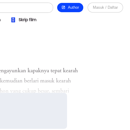
Author
Masuk / Daftar
n
Skrip film
 mengayunkan kapaknya tepat kearah
 kemudian berlari masuk kearah
hon yang cukup besar, sembari
. Dia kemudian duduk dan beristirahat
ak menyangka akan mengala...