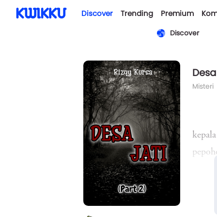
Discover
Trending
Premium
Kom
Discover
Desa 
Misteri
kepala
pepoho
memper
sejena