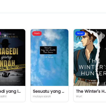
Flash
Novel
Tragedi yang Indah
Sesuatu yang Tak Dimiliki Pak Guru
The Winter's H
adhil
mutaya saroh
Wuri