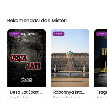
Rekomendasi dari Misteri
Cerpen
Cerpen
Cerpen
Desa Jati(part 2)
Robohnya Istana Pangeran Kuda Sembrani
Rizqy Kurniawan
Baiq Desi Rindrawati
Adnan F