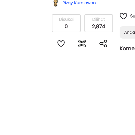
Rizqy Kurniawan
S
Disukai
Dilihat
0
2,874
Anda
Komen