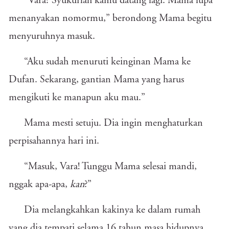
“Vara? Syukurlah kamu datang lagi. Mama lupa
menanyakan nomormu,” berondong Mama begitu
menyuruhnya masuk.
“Aku sudah menuruti keinginan Mama ke
Dufan. Sekarang, gantian Mama yang harus
mengikuti ke manapun aku mau.”
Mama mesti setuju. Dia ingin menghaturkan
perpisahannya hari ini.
“Masuk, Vara! Tunggu Mama selesai mandi,
nggak apa-apa,
kan
?”
Dia melangkahkan kakinya ke dalam rumah
yang dia tempati selama 16 tahun masa hidupnya.