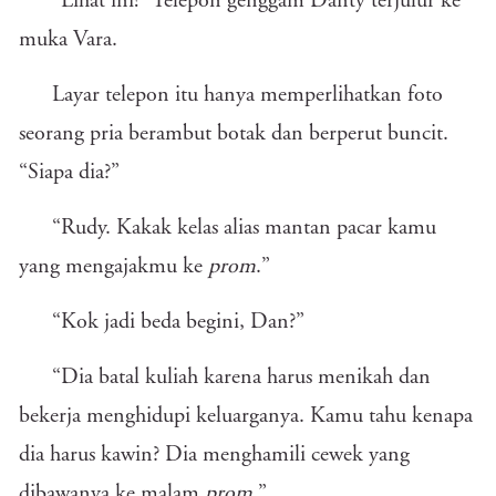
“Lihat ini!” Telepon genggam Danty terjulur ke
muka Vara.
Layar telepon itu hanya memperlihatkan foto
seorang pria berambut botak dan berperut buncit.
“Siapa dia?”
“Rudy. Kakak kelas alias mantan pacar kamu
yang mengajakmu ke
prom
.”
“Kok jadi beda begini, Dan?”
“Dia batal kuliah karena harus menikah dan
bekerja menghidupi keluarganya. Kamu tahu kenapa
dia harus kawin? Dia menghamili cewek yang
dibawanya ke malam
prom
.”