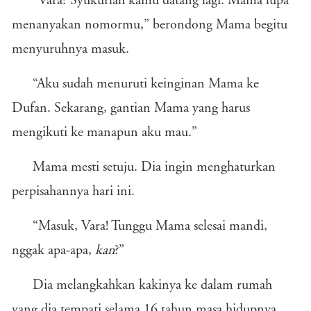
“Vara? Syukurlah kamu datang lagi. Mama lupa
menanyakan nomormu,” berondong Mama begitu
menyuruhnya masuk.
“Aku sudah menuruti keinginan Mama ke
Dufan. Sekarang, gantian Mama yang harus
mengikuti ke manapun aku mau.”
Mama mesti setuju. Dia ingin menghaturkan
perpisahannya hari ini.
“Masuk, Vara! Tunggu Mama selesai mandi,
nggak apa-apa,
kan
?”
Dia melangkahkan kakinya ke dalam rumah
yang dia tempati selama 16 tahun masa hidupnya.