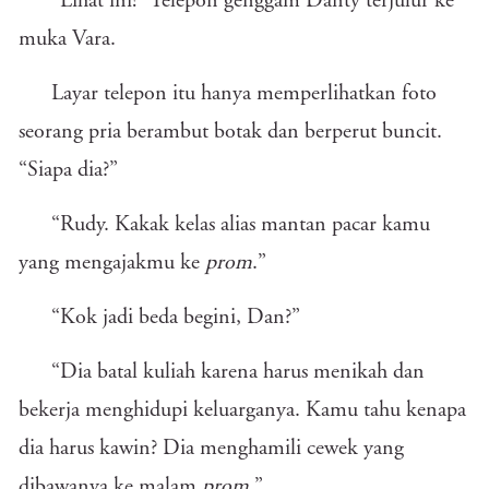
“Lihat ini!” Telepon genggam Danty terjulur ke
muka Vara.
Layar telepon itu hanya memperlihatkan foto
seorang pria berambut botak dan berperut buncit.
“Siapa dia?”
“Rudy. Kakak kelas alias mantan pacar kamu
yang mengajakmu ke
prom
.”
“Kok jadi beda begini, Dan?”
“Dia batal kuliah karena harus menikah dan
bekerja menghidupi keluarganya. Kamu tahu kenapa
dia harus kawin? Dia menghamili cewek yang
dibawanya ke malam
prom
.”