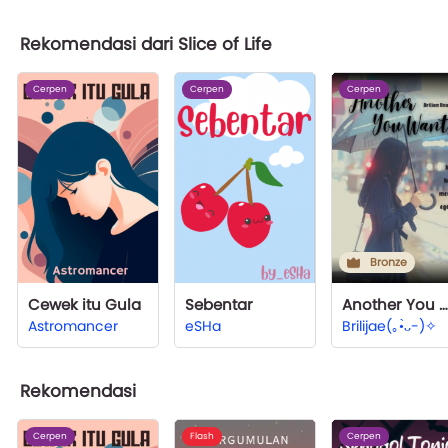
Rekomendasi dari Slice of Life
Cerpen
Cerpen
Cerpen
Bronze
Cewek itu Gula
Sebentar
Another You Want
Astromancer
eSHa
Brilijae(⁠｡⁠•̀⁠ᴗ⁠-⁠)⁠✧
Rekomendasi
Cerpen
Flash
Cerpen