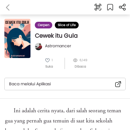
Cerpen
Slice of Life
Cewek itu Gula
Astromancer
1
6,149
Suka
Dibaca
Baca melalui Aplikasi
Ini adalah cerita nyata, dari salah seorang teman
gua yang pernah gua temuin di saat kita sekolah