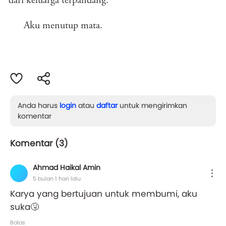
dari keluarga terpandang.”
Aku menutup mata.
Anda harus
login
atau
daftar
untuk mengirimkan
komentar
Komentar (
3
)
Ahmad Haikal Amin
5 bulan 1 hari lalu
Karya yang bertujuan untuk membumi, aku
suka🤧
Balas