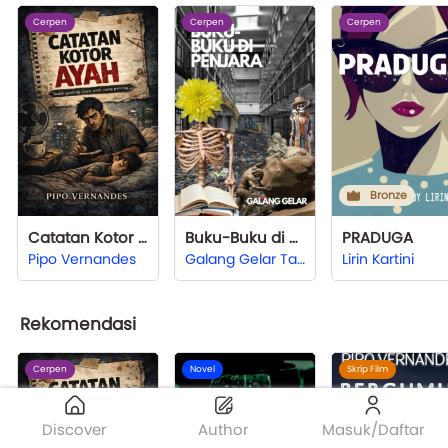
Cerpen
Cerpen
Cerpen
Bronze
Catatan Kotor Ayah
Buku-Buku di Penjara
PRADUGA
Pipo Vernandes
Galang Gelar Taqwa
Lirin Kartini
Rekomendasi
Cerpen
Novel
Skrip Film
Discover
Author
Masuk/Daftar