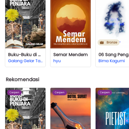
Bronze
Buku-Buku di Penjara
Semar Mendem
06 
Galang Gelar Taqwa
hyu
Bima Kagumi
Rekomendasi
Cerpen
Cerpen
Cerpen