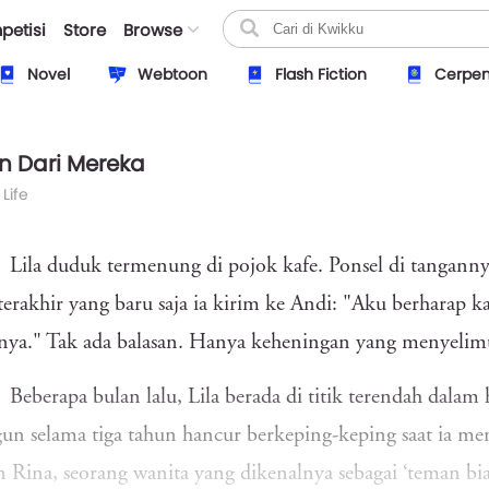
petisi
Store
Browse
Novel
Webtoon
Flash Fiction
Cerpe
n Dari Mereka
 Life
Lila duduk termenung di pojok kafe. Ponsel di tangan
terakhir yang baru saja ia kirim ke Andi: "Aku berharap 
ya." Tak ada balasan. Hanya keheningan yang menyelimu
Beberapa bulan lalu, Lila berada di titik terendah dal
un selama tiga tahun hancur berkeping-keping saat ia 
 Rina, seorang wanita yang dikenalnya sebagai ‘teman b