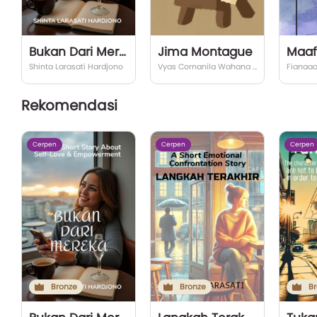
Bukan Dari Mereka
Jima Montague
Shinta Larasati Hardjono
Vyas Cornanila Wahana Putri
Fianaa
Rekomendasi
Cerpen
Cerpen
Cerpen
Bronze
Bronze
Br