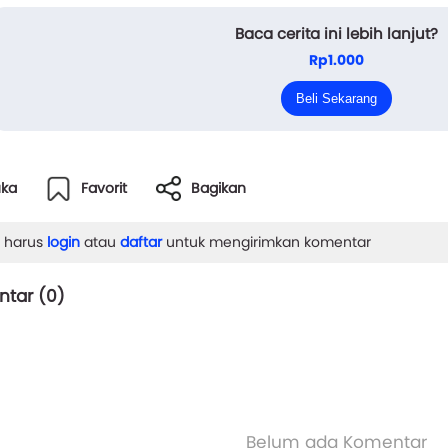
kap saat pesan mesra Rina tanpa sengaja terlihat oleh Lila.
Baca cerita ini lebih lanjut?
Rp1.000
“Aku benar-benar mencintaimu, Andi. Kapan kita bisa be
Beli Sekarang
Malam itu, konfrontasi terjadi, “S...
uka
Favorit
Bagikan
 harus
login
atau
daftar
untuk mengirimkan komentar
tar (
0
)
Belum ada Komentar