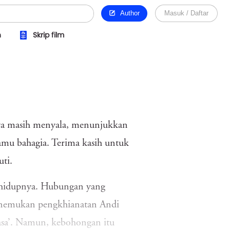
Author
Masuk / Daftar
n
Skrip film
nya masih menyala, menunjukkan
kamu bahagia. Terima kasih untuk
ti.
am hidupnya. Hubungan yang
menemukan pengkhianatan Andi
iasa’. Namun, kebohongan itu