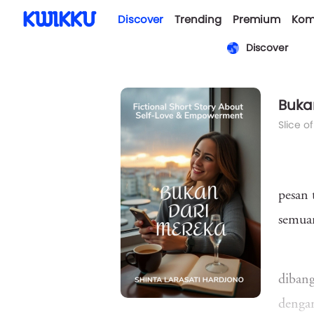
Discover
Trending
Premium
Kom
Discover
Buka
Slice of
pesan 
semuan
dibang
dengan