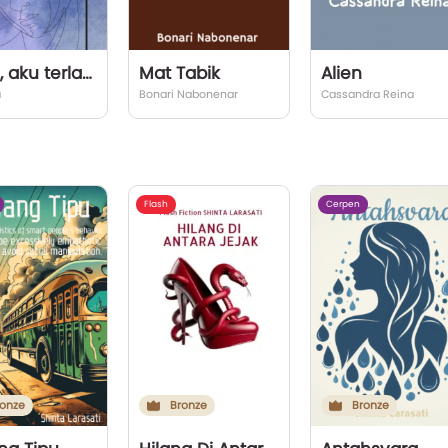
Maaf, aku terlambat tahu.
Mat Tabik
Alien
a
Bonari Nabonenar
Cassandra Reina
Flash
Cerpen
onze
Bronze
Bronze