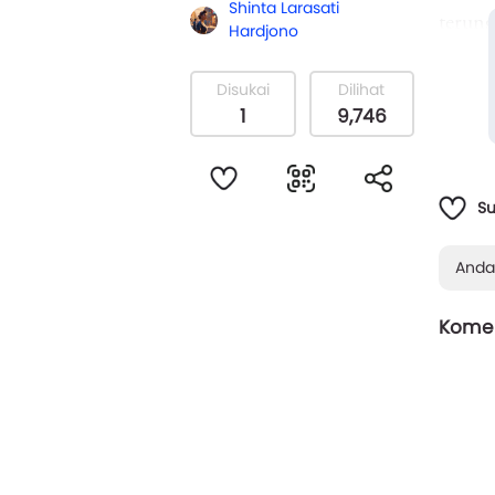
Shinta Larasati
terung
Hardjono
Disukai
Dilihat
1
9,746
S
Anda
Komen