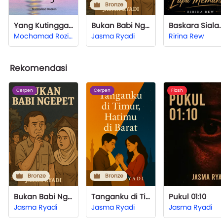
Bronze
Yang Kutinggalkan di Mengwi
Bukan Babi Ngepet
Baskara Sialan: Men
Mochamad Rozikin
Jasma Ryadi
Ririna Rew
Rekomendasi
Cerpen
Cerpen
Flash
Bronze
Bronze
Bukan Babi Ngepet
Tanganku di Timur, Hatimu di Barat
Pukul 01:10
Jasma Ryadi
Jasma Ryadi
Jasma Ryadi