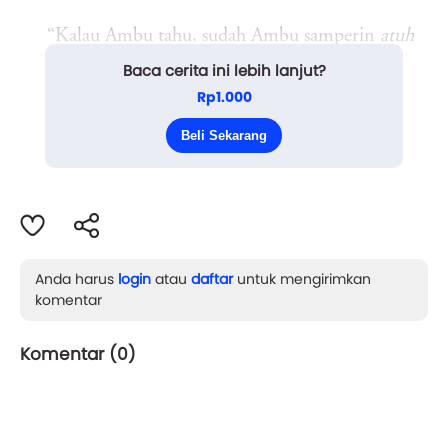
“Kalau Ambu tahu, sudah Ambu samperin
atuh
Baca cerita ini lebih lanjut?
Bah malingnya,” ketus Ambu.
Rp1.000
“Tapi masa maling masuk ke rumah cuma ambil
Beli Sekarang
...
Anda harus
login
atau
daftar
untuk mengirimkan
komentar
Komentar (
0
)