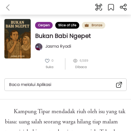
Cerpen
Slice of Life
Bronze
Bukan Babi Ngepet
Jasma Ryadi
0
6,589
Suka
Dibaca
Baca melalui Aplikasi
Kampung Tipar mendadak riuh oleh isu yang tak
biasa: uang salah seorang warga hilang tiap malam