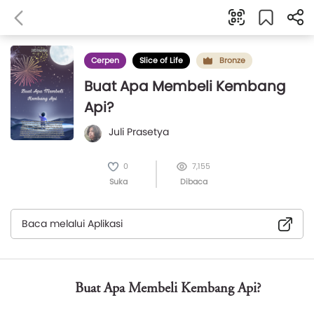
Cerpen
Slice of Life
Bronze
Buat Apa Membeli Kembang
Api?
Juli Prasetya
0
7,155
Suka
Dibaca
Baca melalui Aplikasi
Buat Apa Membeli Kembang Api?