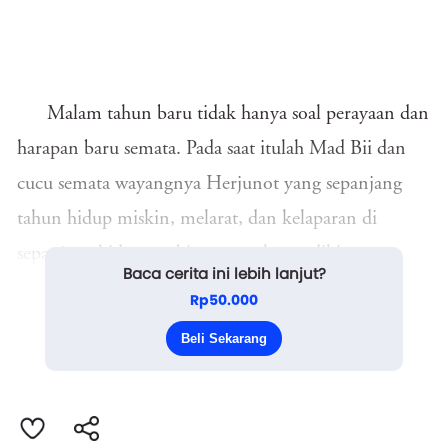
Malam tahun baru tidak hanya soal perayaan dan
harapan baru semata. Pada saat itulah Mad Bii dan
cucu semata wayangnya Herjunot yang sepanjang
tahun hidup miskin, melarat, dan kelaparan di
sepanjang hidupnya bisa merasakan sedikit
Baca cerita ini lebih lanjut?
keberuntungan di malam tahun baru. Betapa tidak,
Rp50.000
mereka yang dikenal sebagai keluarga pengrajin
Beli Sekarang
terompet hanya bisa makan layak 4 se...