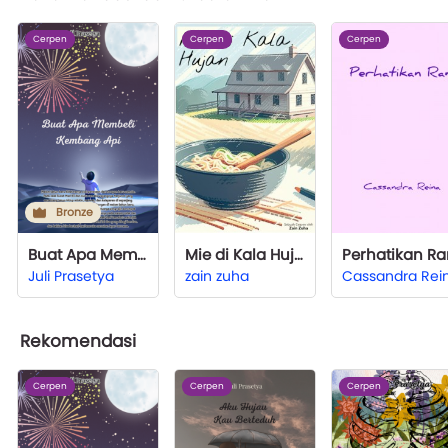
Cerpen
Cerpen
Cerpen
Bronze
Buat Apa Membeli Kembang Api?
Mie di Kala Hujan
Perhatikan Ra
Juli Prasetya
zain zuha
Cassandra Rei
Rekomendasi
Cerpen
Cerpen
Cerpen