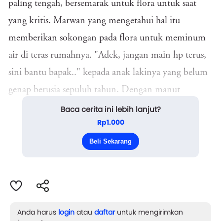
paling tengah, bersemarak untuk flora untuk saat
yang kritis. Marwan yang mengetahui hal itu
memberikan sokongan pada flora untuk meminum
air di teras rumahnya. "Adek, jangan main hp terus,
sini bantu bapak.." kepada anak lakinya yang belum
genap berusia sepuluh tahun. Dengan manut
menggeletakan perangkat pintar nya dan perlahan
Baca cerita ini lebih lanjut?
Rp1.000
bangun dari sofa ruang tamu menuju bapaknya,
diambilnya corong air berbentuk gajah berwarna
Beli Sekarang
biru di dekat rak sepatu yang dibelika...
Anda harus
login
atau
daftar
untuk mengirimkan