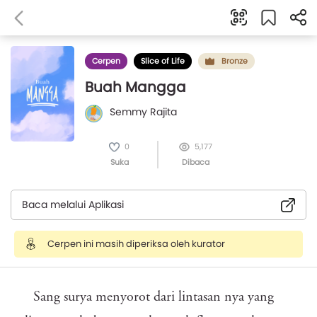
Cerpen
Slice of Life
Bronze
Buah Mangga
Semmy Rajita
0
5,177
Suka
Dibaca
Baca melalui Aplikasi
Cerpen ini masih diperiksa oleh kurator
Sang surya menyorot dari lintasan nya yang