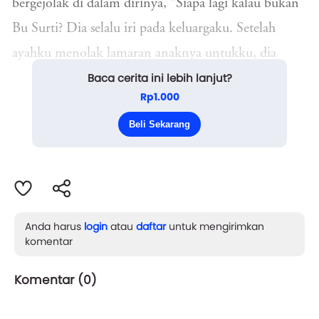
bergejolak di dalam dirinya, "Siapa lagi kalau bukan
Bu Surti? Dia selalu iri pada keluargaku. Setelah
ayahku menolak lamaran anaknya untukku, dia
Baca cerita ini lebih lanjut?
mulai bertingkah aneh."
Rp1.000
"Tapi kita tidak punya bukti," Laras menatap Sari
Beli Sekarang
dengan cemas, "Bu Surti memang jahat, ta...
Anda harus
login
atau
daftar
untuk mengirimkan
komentar
Komentar (
0
)