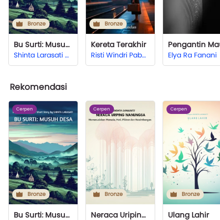
Bronze
Bronze
Bu Surti: Musuh Desa
Kereta Terakhir
Pengantin Ma
Shinta Larasati Hardjono
Risti Windri Pabendan
Elya Ra Fanani
Rekomendasi
Cerpen
Cerpen
Cerpen
Bronze
Bronze
Bronze
Bu Surti: Musuh Desa
Neraca Uriping Manungsa
Ulang Lahir