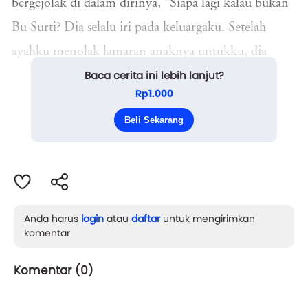
bergejolak di dalam dirinya, "Siapa lagi kalau bukan
Bu Surti? Dia selalu iri pada keluargaku. Setelah
ayahku menolak lamaran anaknya untukku, dia
Baca cerita ini lebih lanjut?
mulai bertingkah aneh."
Rp1.000
"Tapi kita tidak punya bukti," Laras menatap Sari
Beli Sekarang
dengan cemas, "Bu Surti memang jahat, ta...
Anda harus
login
atau
daftar
untuk mengirimkan
komentar
Komentar (
0
)