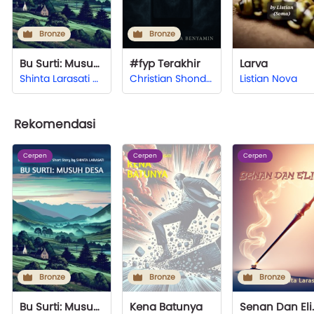
Bronze
Bronze
Bu Surti: Musuh Desa
#fyp Terakhir
Larva
Shinta Larasati Hardjono
Christian Shonda Benyamin
Listian Nova
Rekomendasi
Cerpen
Cerpen
Cerpen
Bronze
Bronze
Bronze
Bu Surti: Musuh Desa
Kena Batunya
Senan