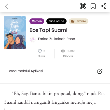
Cerpen
Slice of Life
Bronze
Bos Tapi Suami
Farida Zulkaidah Pane
2
12,490
Suka
Dibaca
Baca melalui Aplikasi
“Eh, Say. Bantu bikin proposal, dong,” rajuk Pak
Suami sambil mengamit lenganku menuju meja