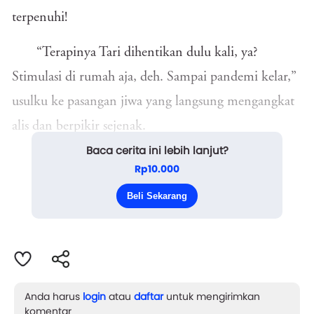
terpenuhi!
“Terapinya Tari dihentikan dulu kali, ya?
Stimulasi di rumah aja, deh. Sampai pandemi kelar,”
usulku ke pasangan jiwa yang langsung mengangkat
alis dan berpikir sejenak.
Baca cerita ini lebih lanjut?
“Begitu? Memangnya, kamu bisa?” tanyanya
Rp10.000
meragukan. Huh! Untung aja sekarang pandemi.
Beli Sekarang
Jadi, aku en...
Anda harus
login
atau
daftar
untuk mengirimkan
komentar