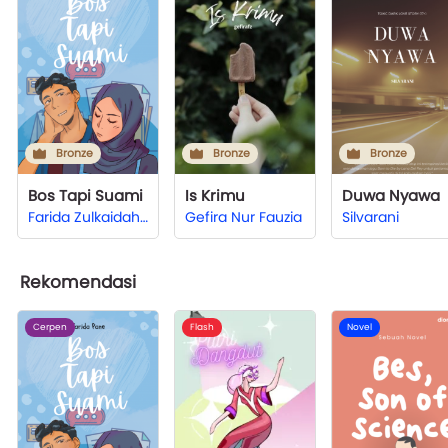
Bronze
Bronze
Bronze
Bos Tapi Suami
Is Krimu
Duwa Nyawa
Farida Zulkaidah Pane
Gefira Nur Fauzia
Silvarani
Rekomendasi
Cerpen
Flash
Novel