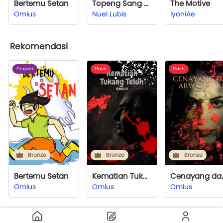
Bertemu Setan
Topeng Sang Pejuang
The Motive
Omius
Nuel Lubis
IyoniAe
Rekomendasi
Cerpen
Flash
Flash
Bronze
Bronze
Bronze
Bertemu Setan
Kematian Tukang Teluh
Cenayan
Omius
Omius
Omius