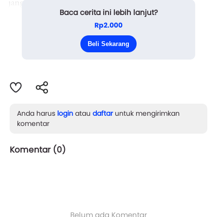
janggal dengan begitu panjang antrean pembeli
Baca cerita ini lebih lanjut?
bakso Sadikin. Bagaimana mungkin warung bakso
Rp2.000
Sadikin bisa teramat laku seperti ini, padahal hanya
Beli Sekarang
warung pemula yang be...
Anda harus
login
atau
daftar
untuk mengirimkan
komentar
Komentar (
0
)
Belum ada Komentar