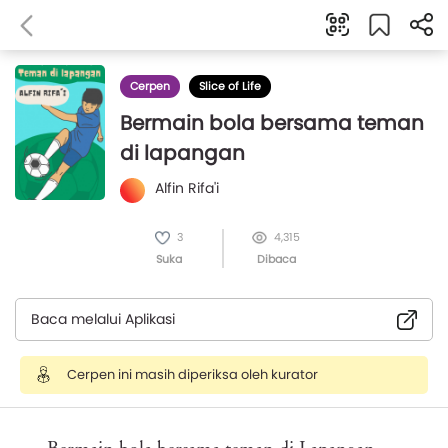
Cerpen
Slice of Life
Bermain bola bersama teman
di lapangan
Alfin Rifa'i
3
4,315
Suka
Dibaca
Baca melalui Aplikasi
Cerpen ini masih diperiksa oleh kurator